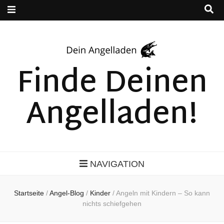
Finde Deinen
Angelladen!
NAVIGATION
Startseite
/
Angel-Blog
/
Kinder
/
Angeln mit Kindern – So kann
nichts schiefgehen